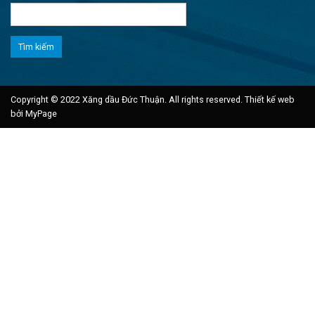
Tìm
kiếm
cho:
Copyright © 2022 Xăng dầu Đức Thuận. All rights reserved.
Thiết kế web
bởi MyPage