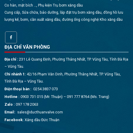
Co hàn, mặt bích …, Phụ kiện Trụ bơm xăng dầu
Cung cấp, Sửa chữa, bảo dưỡng, lắp đặt trụ bơm xăng dầu, đồng hồ lưu
lượng kế, bơm, cần xuất xăng dầu, đường ống công nghệ Kho xăng dầu
ĐỊA CHỈ VĂN PHÒNG
Địa chỉ :
231 Lê Quang Định, Phường Thắng Nhất, TP. Vũng Tàu, Tỉnh Bà Rịa
– Vũng Tàu.
Chi nhánh 1:
42/16 Phạm Văn Dinh, Phường Thắng Nhất, TP. Vũng Tàu,
Tỉnh Bà Rịa – Vũng Tàu.
Điện thoại bàn :
0254.3837 073
Hotline :
0903 731 015 (Mr. Thuận) – 091 777 8764 (Ms. Trang)
Zalo :
097 178 2063
Email:
sales@ducthuanvalve.com
Facebook:
Xăng dầu Đức Thuận