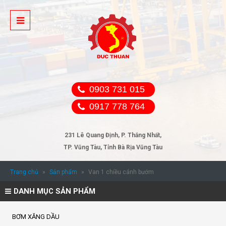
0903 731 015
0917 778 764
231 Lê Quang Định, P. Thắng Nhất,
TP. Vũng Tàu, Tỉnh Bà Rịa Vũng Tàu
Trang chủ
»
Sản phẩm
»
Van 1 chiều cánh bướm
DANH MỤC SẢN PHẨM
BƠM XĂNG DẦU