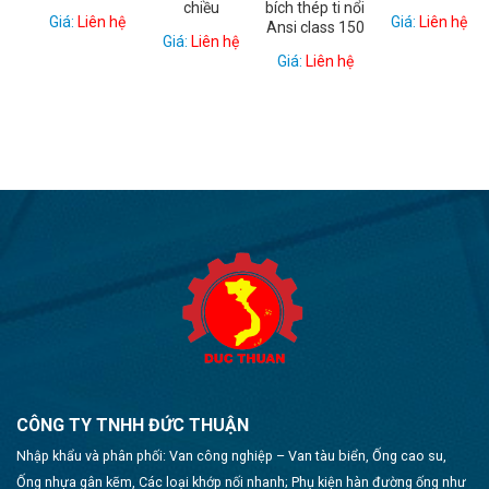
chiều
bích thép ti nổi
Giá:
Liên hệ
Giá:
Liên hệ
Ansi class 150
Giá:
Liên hệ
Giá:
Liên hệ
CÔNG TY TNHH ĐỨC THUẬN
Nhập khẩu và phân phối: Van công nghiệp – Van tàu biển, Ống cao su,
Ống nhựa gân kẽm, Các loại khớp nối nhanh; Phụ kiện hàn đường ống như