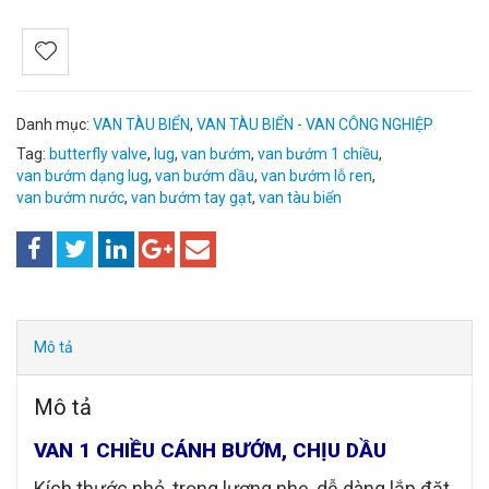
Danh mục:
VAN TÀU BIỂN
,
VAN TÀU BIỂN - VAN CÔNG NGHIỆP
Tag:
butterfly valve
,
lug
,
van bướm
,
van bướm 1 chiều
,
van bướm dạng lug
,
van bướm dầu
,
van bướm lỗ ren
,
van bướm nước
,
van bướm tay gạt
,
van tàu biển
Mô tả
Mô tả
VAN 1 CHIỀU CÁNH BƯỚM, CHỊU DẦU
Kích thước nhỏ, trọng lượng nhẹ, dễ dàng lắp đặt,