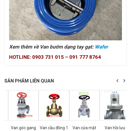
Xem thêm về Van bướm dạng tay gạt:
Wafer
HOTLINE: 0903 731 015 – 091 777 8764
SẢN PHẨM LIÊN QUAN
ã
Van góc gang
Van cầu đồng 1
Van cửa mặt
Van hồi lưu