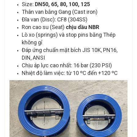
Size:
DN50, 65, 80, 100, 125
Thân van bằng Gang (Cast iron)
Đĩa van (Disc): CF8 (304SS)
Ron cao su (Seat)
chịu dầu NBR
Lò xo (springs) và stop pins bằng Thép
không gỉ
Đáp ứng chuẩn mặt bích JIS 10K, PN16,
DIN, ANSI
Chịu áp lực cao nhất: 16 bar (230 PSI)
Nhiệt độ làm việc: từ 10 ºC đến +120 ºC