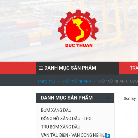
DANH MỤC SẢN PHẨM
TRA
Trang chủ
»
KHỚP NỐI NHANH
»
KHỚP NỐI NHANH TODO
DANH MỤC SẢN PHẨM
Sort By:
BƠM XĂNG DẦU
ĐỒNG HỒ XĂNG DẦU - LPG
TRỤ BƠM XĂNG DẦU
VAN TÀU BIỂN - VAN CÔNG NGHIỆP