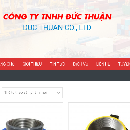
CÔNG TY TNHH ĐỨC THUẬN
DUC THUAN CO., LTD
NG CHỦ
GIỚI THIỆU
TIN TỨC
DỊCH VỤ
LIÊN HỆ
TUYỂ