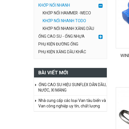
KHỚP NỐI NHANH
KHỚP NỐI HAMMER -WECO
KHỚP NỐI NHANH TODO
KHỚP NỐI NHANH XĂNG DẦU
ỐNG CAO SU - ỐNG NHỰA
PHỤ KIỆN ĐƯỜNG ỐNG
PHỤ KIỆN XĂNG DẦU KHÁC
WIN
BÀI VIẾT MỚI
ỐNG CAO SU HIỆU SUNFLEX DẪN DẦU,
NƯỚC, XI MĂNG
Nhà cung cấp các loại Van tàu biển và
Van công nghiệp uy tín, chất lượng