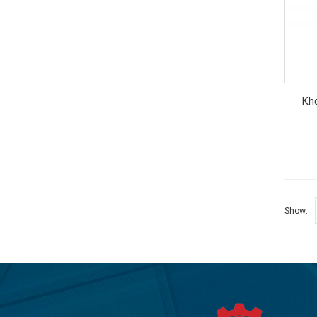
Khớ
Show: