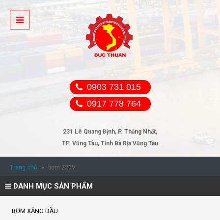
0903 731 015
0917 778 764
231 Lê Quang Định, P. Thắng Nhất,
TP. Vũng Tàu, Tỉnh Bà Rịa Vũng Tàu
Trang chủ
»
bơm 220V
DANH MỤC SẢN PHẨM
BƠM XĂNG DẦU