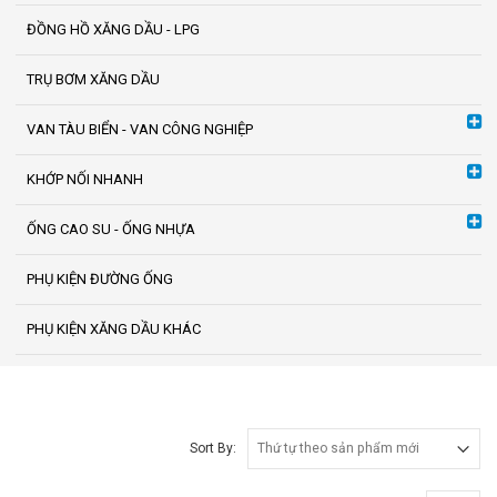
ĐỒNG HỒ XĂNG DẦU - LPG
TRỤ BƠM XĂNG DẦU
VAN TÀU BIỂN - VAN CÔNG NGHIỆP
KHỚP NỐI NHANH
ỐNG CAO SU - ỐNG NHỰA
PHỤ KIỆN ĐƯỜNG ỐNG
PHỤ KIỆN XĂNG DẦU KHÁC
Sort By: