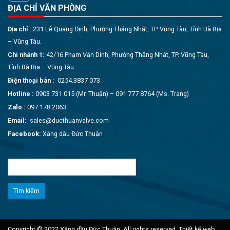
ĐỊA CHỈ VĂN PHÒNG
Địa chỉ :
231 Lê Quang Định, Phường Thắng Nhất, TP. Vũng Tàu, Tỉnh Bà Rịa
– Vũng Tàu.
Chi nhánh 1:
42/16 Phạm Văn Dinh, Phường Thắng Nhất, TP. Vũng Tàu,
Tỉnh Bà Rịa – Vũng Tàu.
Điện thoại bàn :
0254.3837 073
Hotline :
0903 731 015 (Mr. Thuận) – 091 777 8764 (Ms. Trang)
Zalo :
097 178 2063
Email:
sales@ducthuanvalve.com
Facebook:
Xăng dầu Đức Thuận
Tìm
kiếm
cho:
Copyright © 2022 Xăng dầu Đức Thuận. All rights reserved.
Thiết kế web