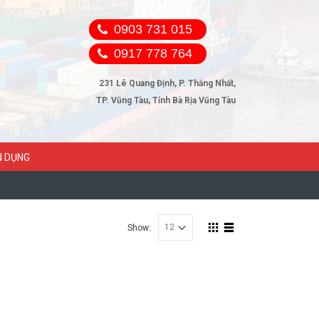
0903 731 015
0917 778 764
231 Lê Quang Định, P. Thắng Nhất,
TP. Vũng Tàu, Tỉnh Bà Rịa Vũng Tàu
N DỤNG
Show: