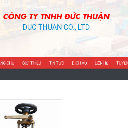
CÔNG TY TNHH ĐỨC THUẬN
DUC THUAN CO., LTD
NG CHỦ
GIỚI THIỆU
TIN TỨC
DỊCH VỤ
LIÊN HỆ
TUYỂ