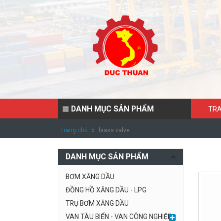
DANH MỤC SẢN PHẨM
TRA
Trang chủ
»
brass valve
DANH MỤC SẢN PHẨM
BƠM XĂNG DẦU
ĐỒNG HỒ XĂNG DẦU - LPG
TRỤ BƠM XĂNG DẦU
VAN TÀU BIỂN - VAN CÔNG NGHIỆP