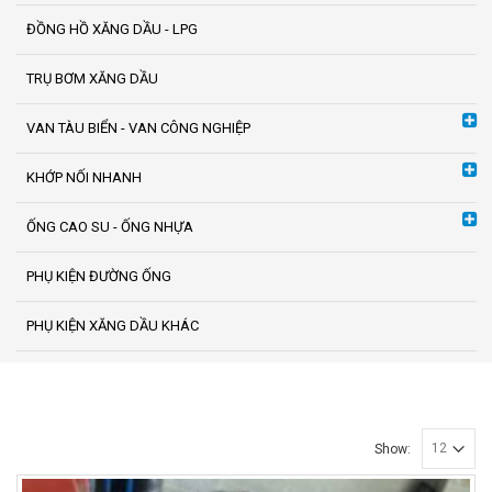
ĐỒNG HỒ XĂNG DẦU - LPG
TRỤ BƠM XĂNG DẦU
VAN TÀU BIỂN - VAN CÔNG NGHIỆP
KHỚP NỐI NHANH
ỐNG CAO SU - ỐNG NHỰA
PHỤ KIỆN ĐƯỜNG ỐNG
PHỤ KIỆN XĂNG DẦU KHÁC
Show: