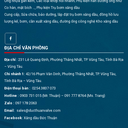
Ống nhựa gân kẽm, Các loại khớp nối nhanh; Phụ kiện hàn đường ống như
Co hàn, mặt bích …, Phụ kiện Trụ bơm xăng dầu
Cung cấp, Sửa chữa, bảo dưỡng, lắp đặt trụ bơm xăng dầu, đồng hồ lưu
lượng kế, bơm, cần xuất xăng dầu, đường ống công nghệ Kho xăng dầu
ĐỊA CHỈ VĂN PHÒNG
Địa chỉ :
231 Lê Quang Định, Phường Thắng Nhất, TP. Vũng Tàu, Tỉnh Bà Rịa
– Vũng Tàu.
Chi nhánh 1:
42/16 Phạm Văn Dinh, Phường Thắng Nhất, TP. Vũng Tàu,
Tỉnh Bà Rịa – Vũng Tàu.
Điện thoại bàn :
0254.3837 073
Hotline :
0903 731 015 (Mr. Thuận) – 091 777 8764 (Ms. Trang)
Zalo :
097 178 2063
Email:
sales@ducthuanvalve.com
Facebook:
Xăng dầu Đức Thuận