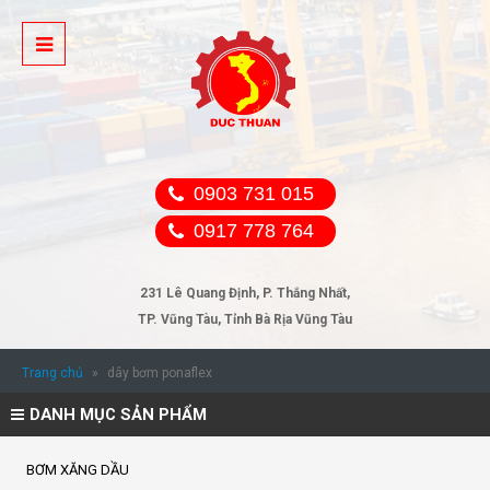
0903 731 015
0917 778 764
231 Lê Quang Định, P. Thắng Nhất,
TP. Vũng Tàu, Tỉnh Bà Rịa Vũng Tàu
Trang chủ
»
dây bơm ponaflex
DANH MỤC SẢN PHẨM
BƠM XĂNG DẦU