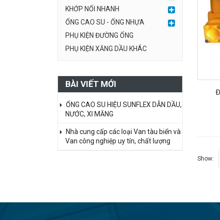
KHỚP NỐI NHANH
ỐNG CAO SU - ỐNG NHỰA
PHỤ KIỆN ĐƯỜNG ỐNG
PHỤ KIỆN XĂNG DẦU KHÁC
BÀI VIẾT MỚI
Đ
ỐNG CAO SU HIỆU SUNFLEX DẪN DẦU,
NƯỚC, XI MĂNG
Nhà cung cấp các loại Van tàu biển và
Van công nghiệp uy tín, chất lượng
Show: