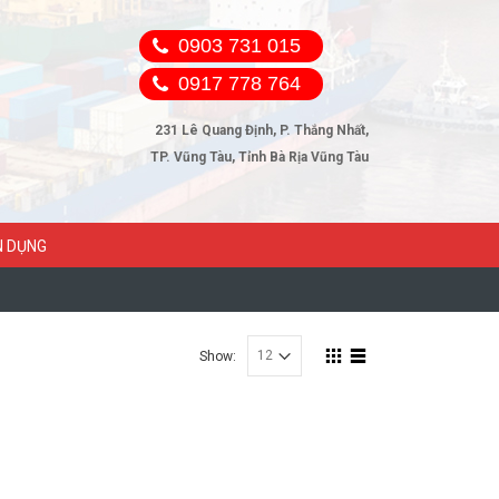
0903 731 015
0917 778 764
231 Lê Quang Định, P. Thắng Nhất,
TP. Vũng Tàu, Tỉnh Bà Rịa Vũng Tàu
N DỤNG
Show: