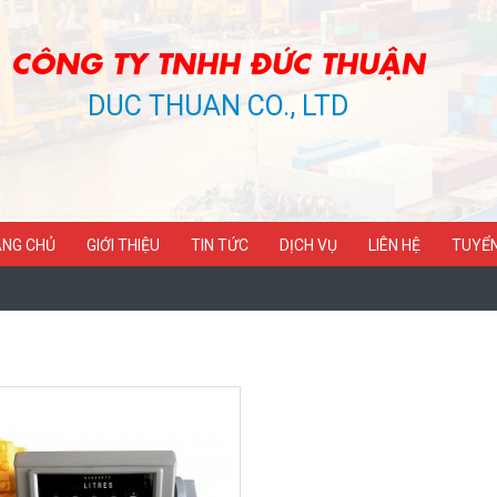
CÔNG TY TNHH ĐỨC THUẬN
DUC THUAN CO., LTD
NG CHỦ
GIỚI THIỆU
TIN TỨC
DỊCH VỤ
LIÊN HỆ
TUYỂ