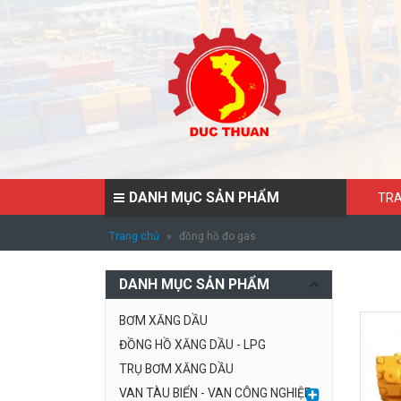
DANH MỤC SẢN PHẨM
TRA
Trang chủ
»
đồng hồ đo gas
DANH MỤC SẢN PHẨM
BƠM XĂNG DẦU
ĐỒNG HỒ XĂNG DẦU - LPG
TRỤ BƠM XĂNG DẦU
VAN TÀU BIỂN - VAN CÔNG NGHIỆP