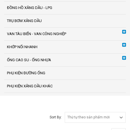
ĐỒNG HỒ XĂNG DẦU - LPG
TRỤ BƠM XĂNG DẦU
VAN TÀU BIỂN - VAN CÔNG NGHIỆP
KHỚP NỐI NHANH
ỐNG CAO SU - ỐNG NHỰA
PHỤ KIỆN ĐƯỜNG ỐNG
PHỤ KIỆN XĂNG DẦU KHÁC
Sort By: