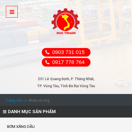
0903 731 015
0917 778 764
231 Lê Quang Định, P. Thắng Nhất,
TP. Vũng Tàu, Tỉnh Bà Rịa Vũng Tàu
Trang chủ
»
khớp nối ống
DANH MỤC SẢN PHẨM
BƠM XĂNG DẦU