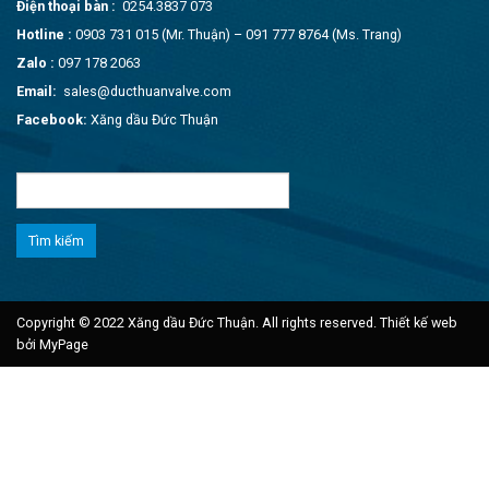
Điện thoại bàn :
0254.3837 073
Hotline :
0903 731 015 (Mr. Thuận) – 091 777 8764 (Ms. Trang)
Zalo :
097 178 2063
Email:
sales@ducthuanvalve.com
Facebook:
Xăng dầu Đức Thuận
Tìm
kiếm
cho:
Copyright © 2022 Xăng dầu Đức Thuận. All rights reserved.
Thiết kế web
bởi MyPage