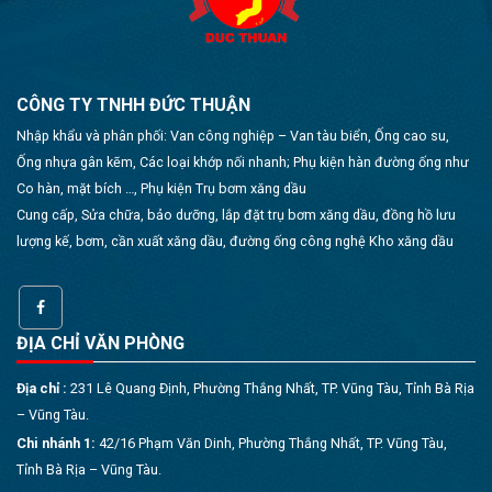
CÔNG TY TNHH ĐỨC THUẬN
Nhập khẩu và phân phối: Van công nghiệp – Van tàu biển, Ống cao su,
Ống nhựa gân kẽm, Các loại khớp nối nhanh; Phụ kiện hàn đường ống như
Co hàn, mặt bích …, Phụ kiện Trụ bơm xăng dầu
Cung cấp, Sửa chữa, bảo dưỡng, lắp đặt trụ bơm xăng dầu, đồng hồ lưu
lượng kế, bơm, cần xuất xăng dầu, đường ống công nghệ Kho xăng dầu
ĐỊA CHỈ VĂN PHÒNG
Địa chỉ :
231 Lê Quang Định, Phường Thắng Nhất, TP. Vũng Tàu, Tỉnh Bà Rịa
– Vũng Tàu.
Chi nhánh 1:
42/16 Phạm Văn Dinh, Phường Thắng Nhất, TP. Vũng Tàu,
Tỉnh Bà Rịa – Vũng Tàu.