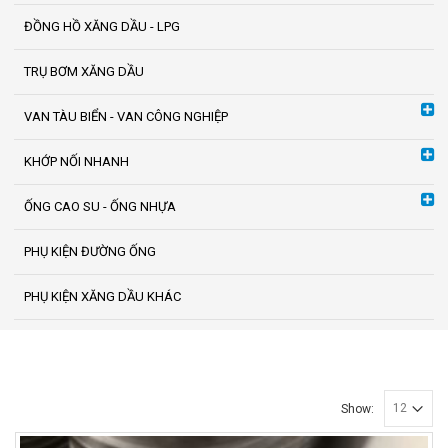
ĐỒNG HỒ XĂNG DẦU - LPG
TRỤ BƠM XĂNG DẦU
VAN TÀU BIỂN - VAN CÔNG NGHIỆP
KHỚP NỐI NHANH
ỐNG CAO SU - ỐNG NHỰA
PHỤ KIỆN ĐƯỜNG ỐNG
PHỤ KIỆN XĂNG DẦU KHÁC
Show: