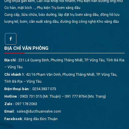
Ống nhựa gân kẽm, Các loại khớp nối nhanh; Phụ kiện hàn đường ống như
Co hàn, mặt bích …, Phụ kiện Trụ bơm xăng dầu
Cung cấp, Sửa chữa, bảo dưỡng, lắp đặt trụ bơm xăng dầu, đồng hồ lưu
lượng kế, bơm, cần xuất xăng dầu, đường ống công nghệ Kho xăng dầu
ĐỊA CHỈ VĂN PHÒNG
Địa chỉ :
231 Lê Quang Định, Phường Thắng Nhất, TP. Vũng Tàu, Tỉnh Bà Rịa
– Vũng Tàu.
Chi nhánh 1:
42/16 Phạm Văn Dinh, Phường Thắng Nhất, TP. Vũng Tàu,
Tỉnh Bà Rịa – Vũng Tàu.
Điện thoại bàn :
0254.3837 073
Hotline :
0903 731 015 (Mr. Thuận) – 091 777 8764 (Ms. Trang)
Zalo :
097 178 2063
Email:
sales@ducthuanvalve.com
Facebook:
Xăng dầu Đức Thuận