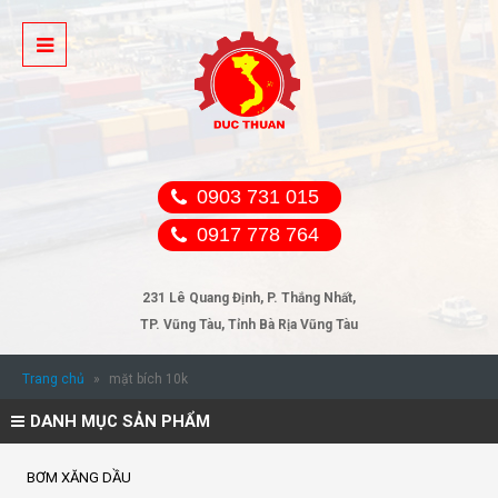
0903 731 015
0917 778 764
231 Lê Quang Định, P. Thắng Nhất,
TP. Vũng Tàu, Tỉnh Bà Rịa Vũng Tàu
Trang chủ
»
mặt bích 10k
DANH MỤC SẢN PHẨM
BƠM XĂNG DẦU