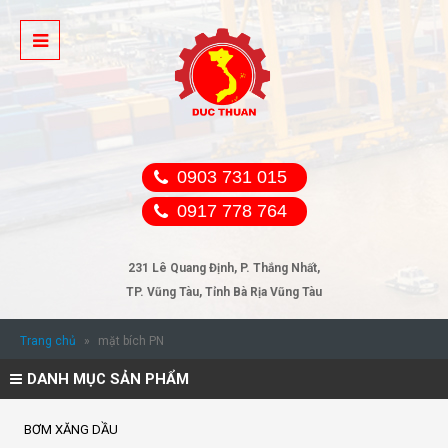
0903 731 015
0917 778 764
231 Lê Quang Định, P. Thắng Nhất,
TP. Vũng Tàu, Tỉnh Bà Rịa Vũng Tàu
Trang chủ
»
mặt bích PN
DANH MỤC SẢN PHẨM
BƠM XĂNG DẦU