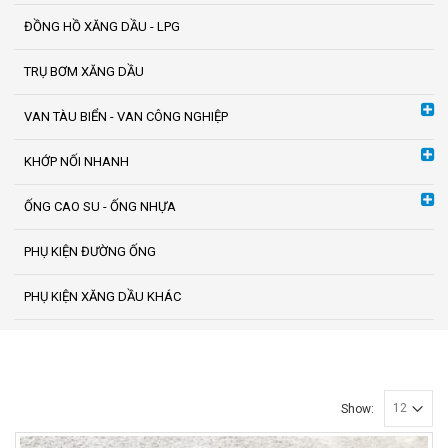
ĐỒNG HỒ XĂNG DẦU - LPG
TRỤ BƠM XĂNG DẦU
VAN TÀU BIỂN - VAN CÔNG NGHIỆP
KHỚP NỐI NHANH
ỐNG CAO SU - ỐNG NHỰA
PHỤ KIỆN ĐƯỜNG ỐNG
PHỤ KIỆN XĂNG DẦU KHÁC
Show: