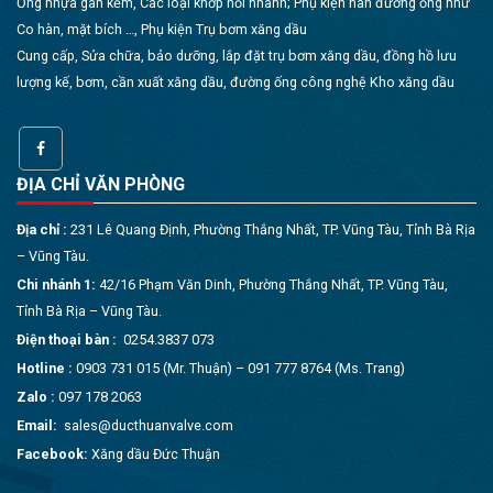
Ống nhựa gân kẽm, Các loại khớp nối nhanh; Phụ kiện hàn đường ống như
Co hàn, mặt bích …, Phụ kiện Trụ bơm xăng dầu
Cung cấp, Sửa chữa, bảo dưỡng, lắp đặt trụ bơm xăng dầu, đồng hồ lưu
lượng kế, bơm, cần xuất xăng dầu, đường ống công nghệ Kho xăng dầu
ĐỊA CHỈ VĂN PHÒNG
Địa chỉ :
231 Lê Quang Định, Phường Thắng Nhất, TP. Vũng Tàu, Tỉnh Bà Rịa
– Vũng Tàu.
Chi nhánh 1:
42/16 Phạm Văn Dinh, Phường Thắng Nhất, TP. Vũng Tàu,
Tỉnh Bà Rịa – Vũng Tàu.
Điện thoại bàn :
0254.3837 073
Hotline :
0903 731 015 (Mr. Thuận) – 091 777 8764 (Ms. Trang)
Zalo :
097 178 2063
Email:
sales@ducthuanvalve.com
Facebook:
Xăng dầu Đức Thuận