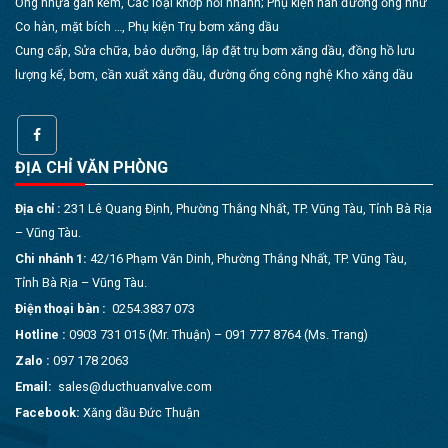
Ống nhựa gân kẽm, Các loại khớp nối nhanh; Phụ kiện hàn đường ống như
Co hàn, mặt bích …, Phụ kiện Trụ bơm xăng dầu
Cung cấp, Sửa chữa, bảo dưỡng, lắp đặt trụ bơm xăng dầu, đồng hồ lưu
lượng kế, bơm, cần xuất xăng dầu, đường ống công nghệ Kho xăng dầu
ĐỊA CHỈ VĂN PHÒNG
Địa chỉ :
231 Lê Quang Định, Phường Thắng Nhất, TP. Vũng Tàu, Tỉnh Bà Rịa
– Vũng Tàu.
Chi nhánh 1:
42/16 Phạm Văn Dinh, Phường Thắng Nhất, TP. Vũng Tàu,
Tỉnh Bà Rịa – Vũng Tàu.
Điện thoại bàn :
0254.3837 073
Hotline :
0903 731 015 (Mr. Thuận) – 091 777 8764 (Ms. Trang)
Zalo :
097 178 2063
Email:
sales@ducthuanvalve.com
Facebook:
Xăng dầu Đức Thuận