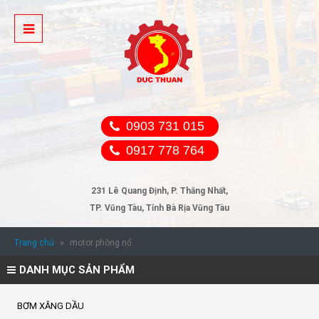
0903 731 015
0917 778 764
231 Lê Quang Định, P. Thắng Nhất,
TP. Vũng Tàu, Tỉnh Bà Rịa Vũng Tàu
Trang chủ
»
motor phòng nổ
DANH MỤC SẢN PHẨM
BƠM XĂNG DẦU