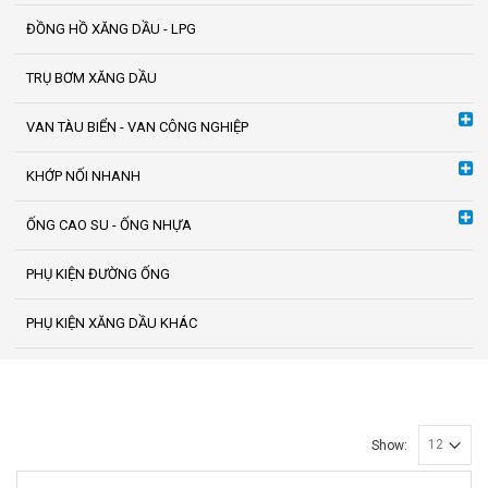
ĐỒNG HỒ XĂNG DẦU - LPG
TRỤ BƠM XĂNG DẦU
VAN TÀU BIỂN - VAN CÔNG NGHIỆP
KHỚP NỐI NHANH
ỐNG CAO SU - ỐNG NHỰA
PHỤ KIỆN ĐƯỜNG ỐNG
PHỤ KIỆN XĂNG DẦU KHÁC
Show: