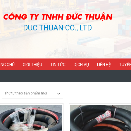
CÔNG TY TNHH ĐỨC THUẬN
DUC THUAN CO., LTD
NG CHỦ
GIỚI THIỆU
TIN TỨC
DỊCH VỤ
LIÊN HỆ
TUYỂ