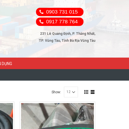
0903 731 015
0917 778 764
231 Lê Quang Định, P. Thắng Nhất,
TP. Vũng Tàu, Tỉnh Bà Rịa Vũng Tàu
N DỤNG
Show: