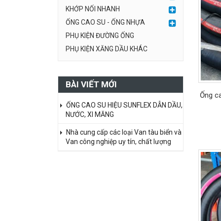
KHỚP NỐI NHANH
ỐNG CAO SU - ỐNG NHỰA
PHỤ KIỆN ĐƯỜNG ỐNG
PHỤ KIỆN XĂNG DẦU KHÁC
BÀI VIẾT MỚI
Ống c
ỐNG CAO SU HIỆU SUNFLEX DẪN DẦU,
NƯỚC, XI MĂNG
Nhà cung cấp các loại Van tàu biển và
Van công nghiệp uy tín, chất lượng