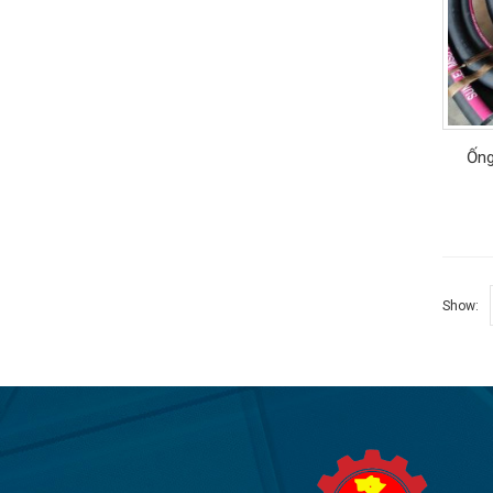
Ống
Show: