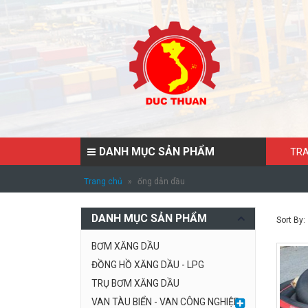
DANH MỤC SẢN PHẨM
TRA
Trang chủ
»
ống dẫn dầu
DANH MỤC SẢN PHẨM
Sort By:
BƠM XĂNG DẦU
ĐỒNG HỒ XĂNG DẦU - LPG
TRỤ BƠM XĂNG DẦU
VAN TÀU BIỂN - VAN CÔNG NGHIỆP