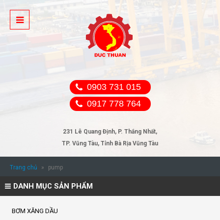
0903 731 015
0917 778 764
231 Lê Quang Định, P. Thắng Nhất,
TP. Vũng Tàu, Tỉnh Bà Rịa Vũng Tàu
Trang chủ
»
pump
DANH MỤC SẢN PHẨM
BƠM XĂNG DẦU