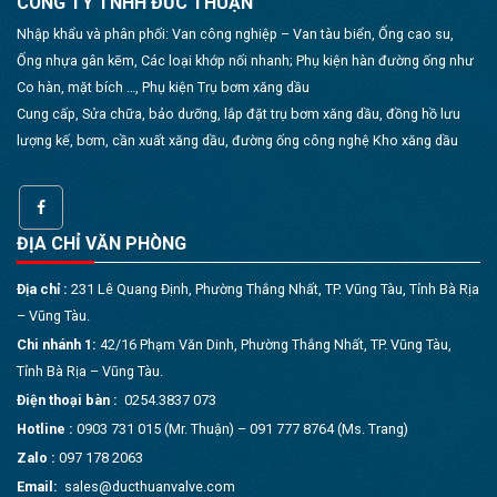
CÔNG TY TNHH ĐỨC THUẬN
Nhập khẩu và phân phối: Van công nghiệp – Van tàu biển, Ống cao su,
Ống nhựa gân kẽm, Các loại khớp nối nhanh; Phụ kiện hàn đường ống như
Co hàn, mặt bích …, Phụ kiện Trụ bơm xăng dầu
Cung cấp, Sửa chữa, bảo dưỡng, lắp đặt trụ bơm xăng dầu, đồng hồ lưu
lượng kế, bơm, cần xuất xăng dầu, đường ống công nghệ Kho xăng dầu
ĐỊA CHỈ VĂN PHÒNG
Địa chỉ :
231 Lê Quang Định, Phường Thắng Nhất, TP. Vũng Tàu, Tỉnh Bà Rịa
– Vũng Tàu.
Chi nhánh 1:
42/16 Phạm Văn Dinh, Phường Thắng Nhất, TP. Vũng Tàu,
Tỉnh Bà Rịa – Vũng Tàu.
Điện thoại bàn :
0254.3837 073
Hotline :
0903 731 015 (Mr. Thuận) – 091 777 8764 (Ms. Trang)
Zalo :
097 178 2063
Email:
sales@ducthuanvalve.com