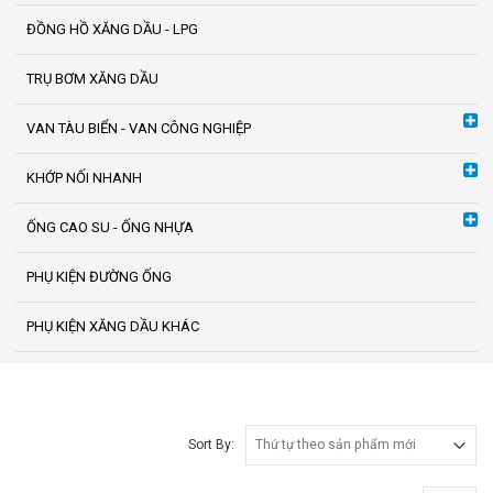
ĐỒNG HỒ XĂNG DẦU - LPG
TRỤ BƠM XĂNG DẦU
VAN TÀU BIỂN - VAN CÔNG NGHIỆP
KHỚP NỐI NHANH
ỐNG CAO SU - ỐNG NHỰA
PHỤ KIỆN ĐƯỜNG ỐNG
PHỤ KIỆN XĂNG DẦU KHÁC
Sort By: