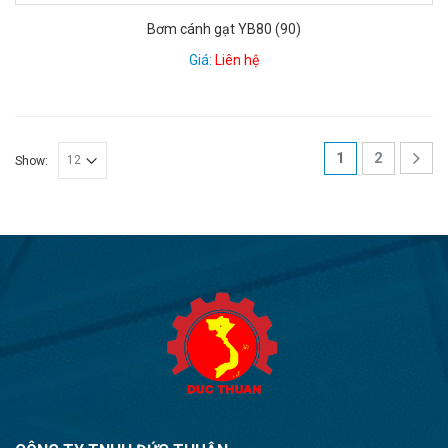
Bơm cánh gạt YB80 (90)
Giá:
Liên hệ
1
2
Show: