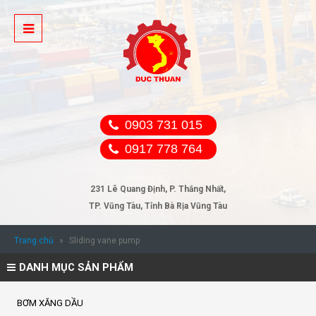
0903 731 015
0917 778 764
231 Lê Quang Định, P. Thắng Nhất,
TP. Vũng Tàu, Tỉnh Bà Rịa Vũng Tàu
Trang chủ
»
Sliding vane pump
DANH MỤC SẢN PHẨM
BƠM XĂNG DẦU