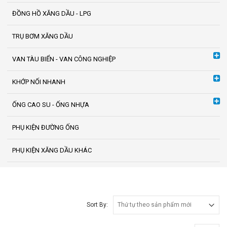
ĐỒNG HỒ XĂNG DẦU - LPG
TRỤ BƠM XĂNG DẦU
VAN TÀU BIỂN - VAN CÔNG NGHIỆP
KHỚP NỐI NHANH
ỐNG CAO SU - ỐNG NHỰA
PHỤ KIỆN ĐƯỜNG ỐNG
PHỤ KIỆN XĂNG DẦU KHÁC
Sort By: