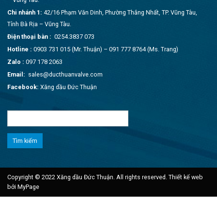
Chi nhánh 1:
42/16 Phạm Văn Dinh, Phường Thắng Nhất, TP. Vũng Tàu,
Tỉnh Bà Rịa – Vũng Tàu.
Điện thoại bàn :
0254.3837 073
Hotline :
0903 731 015 (Mr. Thuận) – 091 777 8764 (Ms. Trang)
Zalo :
097 178 2063
Email:
sales@ducthuanvalve.com
Facebook:
Xăng dầu Đức Thuận
Tìm
kiếm
cho:
Copyright © 2022 Xăng dầu Đức Thuận. All rights reserved.
Thiết kế web
bởi MyPage