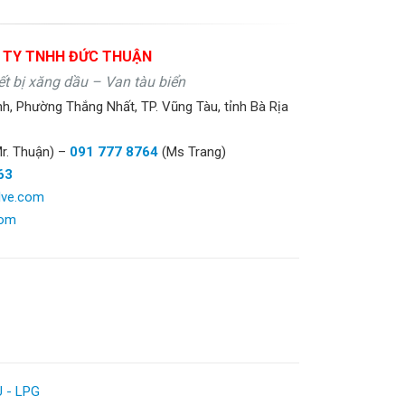
 TY TNHH ĐỨC THUẬN
t bị xăng dầu – Van tàu biển
nh, Phường Thắng Nhất, TP. Vũng Tàu, tỉnh Bà Rịa
r. Thuận) –
091 777 8764
(Ms Trang)
63
lve.com
com
 - LPG