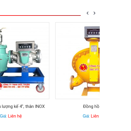
 INOX
Đồng hồ 6″
Đồng hồ 3
Giá:
Liên hệ