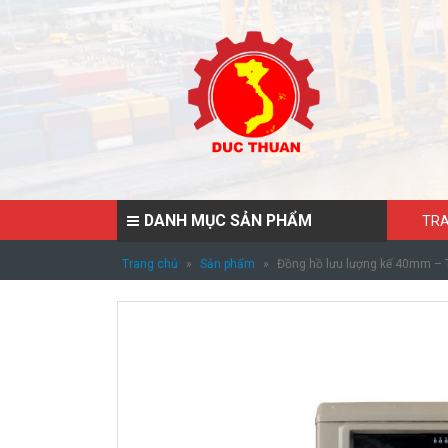
DANH MỤC SẢN PHẨM
TRA
Trang chủ
»
Sản phẩm
»
Đồng hồ lưu lượng kế 40mm –