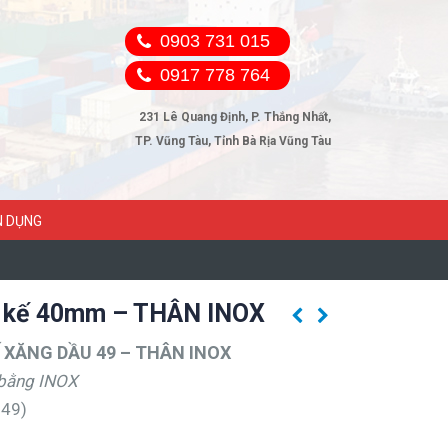
0903 731 015
0917 778 764
231 Lê Quang Định, P. Thắng Nhất,
TP. Vũng Tàu, Tỉnh Bà Rịa Vũng Tàu
N DỤNG
g kế 40mm – THÂN INOX
 XĂNG DẦU 49 – THÂN INOX
 bằng INOX
∅49)