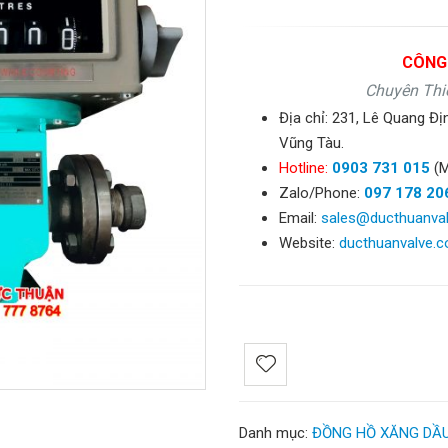
CÔNG
Chuyên Thiế
Địa chỉ: 231, Lê Quang Đị
Vũng Tàu.
Hotline:
0903 731 015
(M
Zalo/Phone:
097 178 20
Email:
sales@ducthuanva
Website:
ducthuanvalve.
Danh mục:
ĐỒNG HỒ XĂNG DẦU