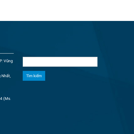
Tìm
P. Vũng
kiếm
cho:
 Nhất,
4 (Ms.