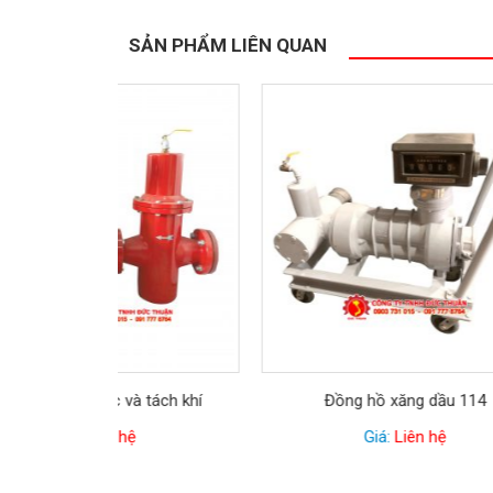
SẢN PHẨM LIÊN QUAN
à tách khí
Đồng hồ xăng dầu 114
Đ
ệ
Giá:
Liên hệ