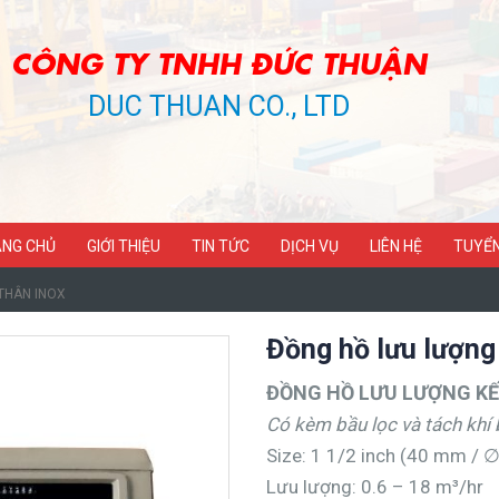
CÔNG TY TNHH ĐỨC THUẬN
DUC THUAN CO., LTD
NG CHỦ
GIỚI THIỆU
TIN TỨC
DỊCH VỤ
LIÊN HỆ
TUYỂ
 THÂN INOX
Đồng hồ lưu lượn
ĐỒNG HỒ LƯU LƯỢNG KẾ
Có kèm bầu lọc và tách khí
Size: 1 1/2 inch (40 mm / 
Lưu lượng: 0.6 – 18 m³/hr