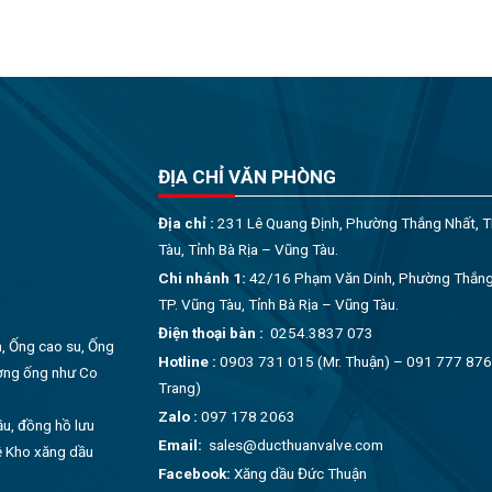
ĐỊA CHỈ VĂN PHÒNG
Địa chỉ :
231 Lê Quang Định, Phường Thắng Nhất, T
Tàu, Tỉnh Bà Rịa – Vũng Tàu.
Chi nhánh 1:
42/16 Phạm Văn Dinh, Phường Thắng
TP. Vũng Tàu, Tỉnh Bà Rịa – Vũng Tàu.
Điện thoại bàn :
0254.3837 073
, Ống cao su, Ống
Hotline :
0903 731 015 (Mr. Thuận) – 091 777 876
ường ống như Co
Trang)
Zalo :
097 178 2063
ầu, đồng hồ lưu
Email:
sales@ducthuanvalve.com
ệ Kho xăng dầu
Facebook:
Xăng dầu Đức Thuận